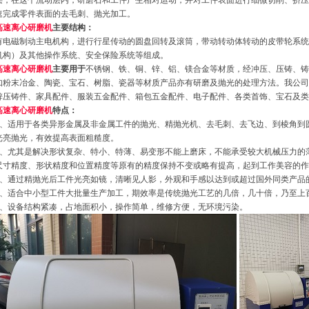
层，在这个流动层内，研磨石和工件产生相对运动，并对工件表面进行细微切削、挤压
速完成零件表面的去毛刺、抛光加工。
高速离心
研磨机
主要结构：
有电磁制动主电机构，进行行星传动的圆盘回转及滚筒，带动转动体转动的皮带轮系统
机构）及其他操作系统、安全保险系统等组成。
高速离心
研磨机
主要用于
不锈钢、铁、铜、锌、铝、镁合金等材质，经冲压、压铸、铸
如粉末冶金、陶瓷、宝石、树脂、瓷器等材质产品亦有研磨及抛光的处理方法。我公司
锌压铸件、家具配件、服装五金配件、箱包五金配件、电子配件、各类首饰、宝石及类
高速离心
研磨机
特点：
1、适用于各类异形金属及非金属工件的抛光、精
抛光机
、去毛刺、去飞边、到棱角到
光亮抛光，有效提高表面粗糙度。
2、尤其是解决形状复杂、特小、特薄、易变形不能上
磨床
，不能承受较大机械压力的
尺寸精度、形状精度和位置精度等原有的精度保持不变或略有提高，起到工作美容的作
3、通过精抛光后工件光亮如镜，清晰见人影，外观和手感以达到或超过国外同类产品
4、适合中小型工件大批量生产加工，期效率是传统抛光工艺的几倍，几十倍，乃至上
5、设备结构紧凑，占地面积小，操作简单，维修方便，无环境污染。